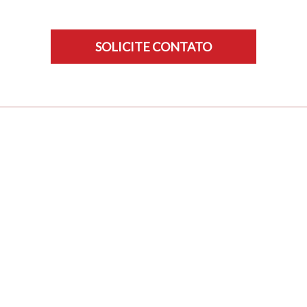
SOLICITE CONTATO
Aumente a satisfação do seu
cliente
O gerenciador de fila torna a experiência do seu
cliente em seu estabelecimento mais agradável.
Evite chamar o cliente pelo nome junto com toda
aquela espera. Com o gerenciador seu cliente
aguarda de forma mais agradável.